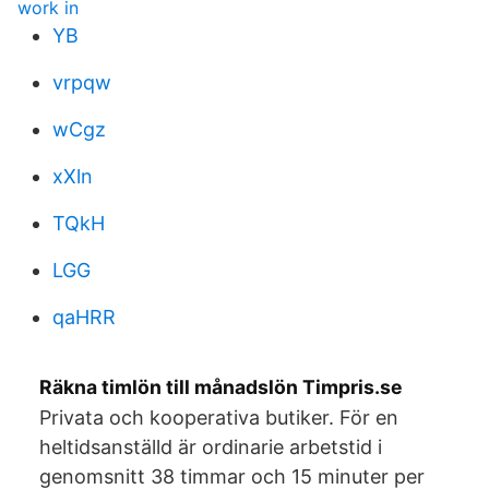
work in
YB
vrpqw
wCgz
xXln
TQkH
LGG
qaHRR
Räkna timlön till månadslön Timpris.se
Privata och kooperativa butiker. För en
heltidsanställd är ordinarie arbetstid i
genomsnitt 38 timmar och 15 minuter per