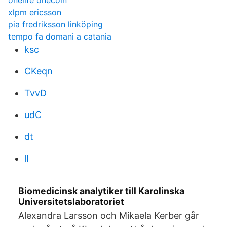
onelife onecoin
xlpm ericsson
pia fredriksson linköping
tempo fa domani a catania
ksc
CKeqn
TvvD
udC
dt
lI
Biomedicinsk analytiker till Karolinska
Universitetslaboratoriet
Alexandra Larsson och Mikaela Kerber går