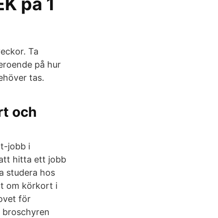
K på 1
veckor. Ta
beroende på hur
höver tas.
rt och
t-jobb i
tt hitta ett jobb
ka studera hos
t om körkort i
ovet för
ll broschyren