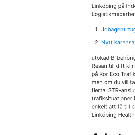
Linköping på Ind
Logistikmedarbe
Jobagent zu
Nytt karensa
utökad B-behörigh
Resan till ditt k
på Kör Eco Trafi
men om du vill ta
flertal STR-ansl
trafiksituatione
enkelt att få til
Linköping Health