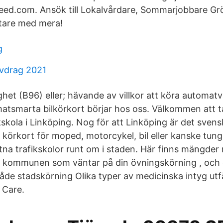
eed.com. Ansök till Lokalvårdare, Sommarjobbare Gr
tare med mera!
g
vdrag 2021
et (B96) eller; hävande av villkor att köra automatvä
limatsmarta bilkörkort börjar hos oss. Välkommen att t
kskola i Linköping. Nog för att Linköping är det sven
 körkort för moped, motorcykel, bil eller kanske tung l
utna trafikskolor runt om i staden. Här finns mängder
r i kommunen som väntar på din övningskörning , oc
l både stadskörning Olika typer av medicinska intyg ut
 Care.