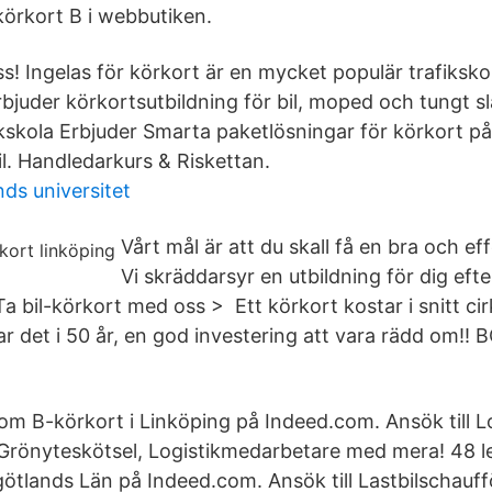
körkort B i webbutiken.
s! Ingelas för körkort är en mycket populär trafikskol
bjuder körkortsutbildning för bil, moped och tungt 
kskola Erbjuder Smarta paketlösningar för körkort på
l. Handledarkurs & Riskettan.
ds universitet
Vårt mål är att du skall få en bra och eff
Vi skräddarsyr en utbildning för dig efte
Ta bil-körkort med oss > Ett körkort kostar i snitt c
r det i 50 år, en god investering att vara rädd om!! 
som B-körkort i Linköping på Indeed.com. Ansök till L
rönyteskötsel, Logistikmedarbetare med mera! 48 l
götlands Län på Indeed.com. Ansök till Lastbilschauff