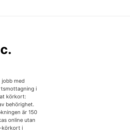
c.
tt jobb med
rtsmottagning i
at körkort:
av behörighet.
ökningen är 150
kas online utan
-körkort i