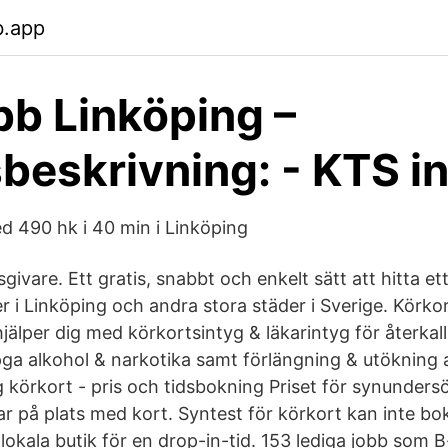
b.app
bb Linköping –
beskrivning: - KTS in
ed 490 hk i 40 min i Linköping
sgivare. Ett gratis, snabbt och enkelt sätt att hitta e
 i Linköping och andra stora städer i Sverige. Körko
älper dig med körkortsintyg & läkarintyg för återkall
ga alkohol & narkotika samt förlängning & utökning 
körkort - pris och tidsbokning Priset för synunders
lar på plats med kort. Syntest för körkort kan inte bo
lokala butik för en drop-in-tid. 153 lediga jobb som B