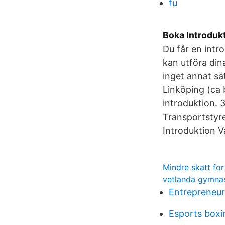
fu
Boka Introdukt
Du får en intro
kan utföra din
inget annat sä
Linköping (ca 
introduktion. 
Transportstyre
Introduktion Va
Mindre skatt for
vetlanda gymna
Entrepreneur
Esports boxi