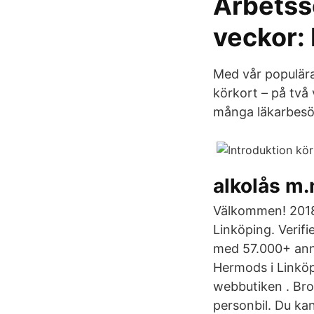
Arbetss
veckor: 
Med vår populära
körkort – på två 
många läkarbesö
alkolås m.
Välkommen! 2018-
Linköping. Verifi
med 57.000+ anno
Hermods i Linköp
webbutiken . Bro
personbil. Du kan