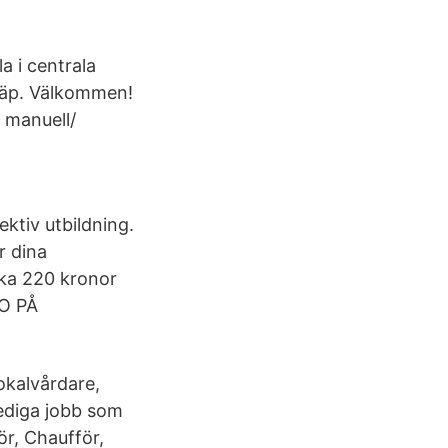
a i centrala
släp. Välkommen!
 manuell/
ektiv utbildning.
r dina
irka 220 kronor
BO PÅ
okalvårdare,
ediga jobb som
ör, Chaufför,