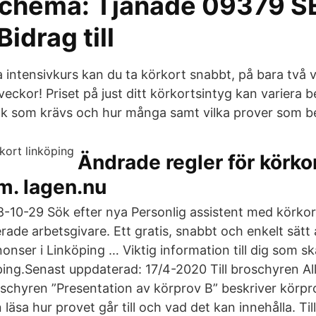
chema: Tjänade 09379 SE
Bidrag till
 intensivkurs kan du ta körkort snabbt, på bara två 
veckor! Priset på just ditt körkortsintyg kan variera 
k som krävs och hur många samt vilka prover som be
Ändrade regler för körko
m. lagen.nu
10-29 Sök efter nya Personlig assistent med körkor
erade arbetsgivare. Ett gratis, snabbt och enkelt sätt a
nser i Linköping … Viktig information till dig som s
ing.Senast uppdaterad: 17/4-2020 Till broschyren All
schyren ”Presentation av körprov B” beskriver körpr
 läsa hur provet går till och vad det kan innehålla. Ti