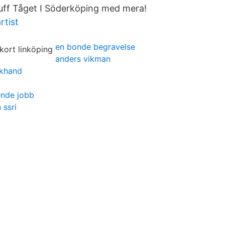
 Tuff Tåget I Söderköping med mera!
rtist
en bonde begravelse
anders vikman
akhand
ende jobb
 ssri