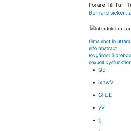
Förare Till Tuff
Bernard sickert a
films shot in uttar
sifo abstract
lövgärdet äldrebo
sexuell dysfunktion
Qo
ixnwV
GHJE
yV
tj