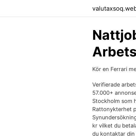
valutaxsoq.we
Nattjo
Arbets
Kör en Ferrari m
Verifierade arbet
57.000+ annonser
Stockholm som hj
Rattonykterhet p
Synundersökning 
kr vilket du beta
du kontaktar din 