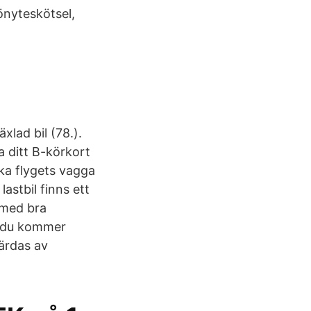
önyteskötsel,
xlad bil (78.).
a ditt B-körkort
ska flygets vagga
astbil finns ett
 med bra
h du kommer
färdas av