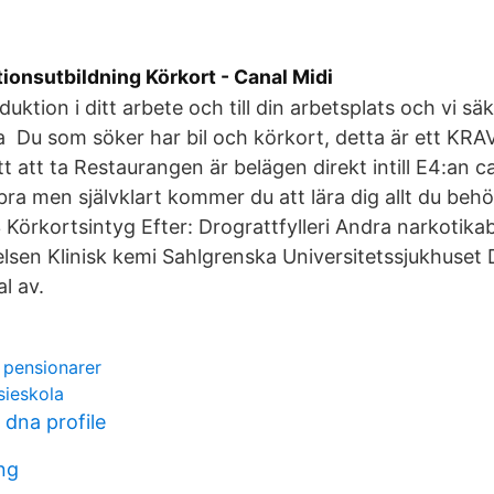
ionsutbildning Körkort - Canal Midi
duktion i ditt arbete och till din arbetsplats och vi säk
a Du som söker har bil och körkort, detta är ett KRAV
tt att ta Restaurangen är belägen direkt intill E4:an 
bra men självklart kommer du att lära dig allt du beh
3 Körkortsintyg Efter: Drograttfylleri Andra narkotika
lsen Klinisk kemi Sahlgrenska Universitetssjukhuset 
l av.
 pensionarer
sieskola
 dna profile
ng