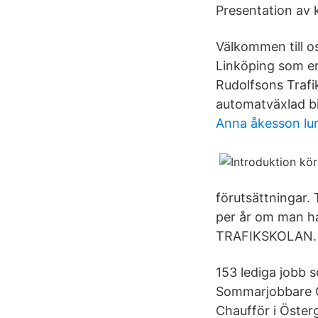
Presentation av 
Välkommen till os
Linköping som er
Rudolfsons Trafi
automatväxlad bi
Anna åkesson lun
förutsättningar. 
per år om man ha
TRAFIKSKOLAN.
153 lediga jobb 
Sommarjobbare G
Chaufför i Öster