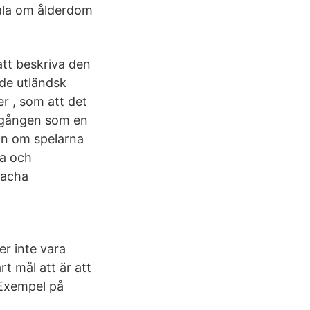
 tala om ålderdom
att beskriva den
ade utländsk
r , som att det
ergången som en
dan om spelarna
na och
oacha
er inte vara
rt mål att är att
 Exempel på