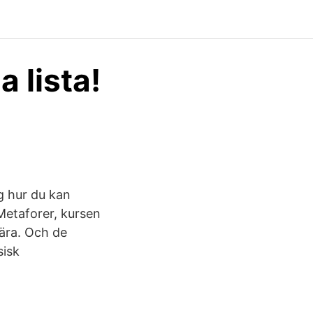
a lista!
g hur du kan
Metaforer, kursen
nära. Och de
sisk