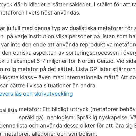
tryck där bildledet ersätter sakledet. I stället för att
 metaforen livets höst användas.
r ju full med denna typ av dualistiska metaforer för 
. på varje institution vilka personer på listan som h
 var inte den ende att använda reproduktiva metafore
el den etniska aspekten av sorteringsprocessen i öv
k till exempel 6-7 miljoner för Nordin Gerzic. Vid si
n rolig metafor på det sättet. Lista GP listar stjärnor
”Högsta klass – även med internationella mått”. Att c
r bättre i vissa situationer än andra.
levers läs och skrivutveckling
metafor: Ett bildligt uttryck (metaforer behöv
språkliga). neologism: Språklig nyskapelse. Vå
denna lista och använda dessa dikter för att lära sig
är metaforer, allegorier och symbolism.