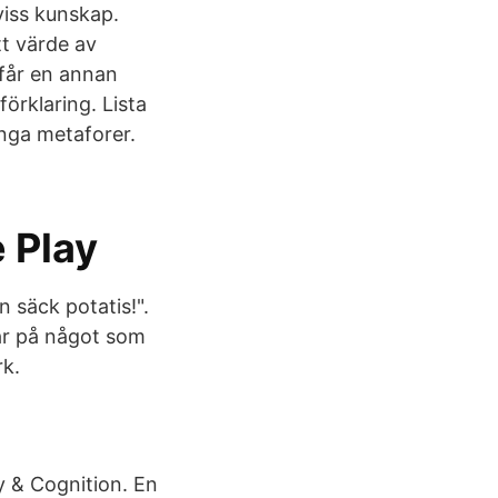
viss kunskap.
tt värde av
får en annan
förklaring. Lista
nga metaforer.
e Play
n säck potatis!".
ttar på något som
rk.
y & Cognition. En