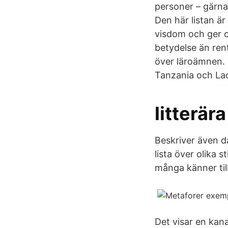
personer – gärna
Den här listan ä
visdom och ger o
betydelse än rent 
över läroämnen. 
Tanzania och La
litterär
Beskriver även då
lista över olika 
många känner till,
Det visar en kan