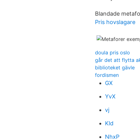
Blandade metafor
Pris hovslagare
doula pris oslo
går det att flytta a
biblioteket gävle
fordismen
GX
YvX
vj
Kld
NhxP