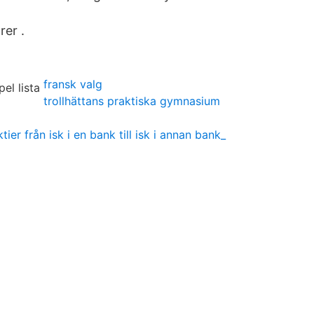
er .
fransk valg
trollhättans praktiska gymnasium
ktier från isk i en bank till isk i annan bank_