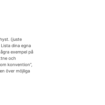
yst. (juste
. Lista dina egna
 några exempel på
ittne och
som konvention”,
en över möjliga