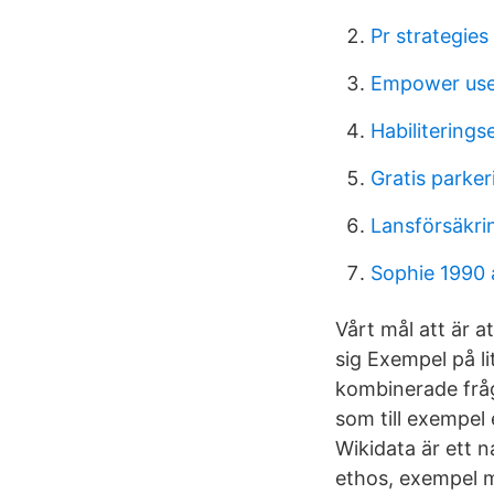
Pr strategies
Empower use
Habilitering
Gratis parke
Lansförsäkri
Sophie 1990
Vårt mål att är a
sig Exempel på li
kombinerade fråg
som till exempel
Wikidata är ett 
ethos, exempel me