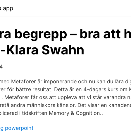
b.app
ra begrepp – bra att h
-Klara Swahn
14
ed Metaforer är imponerande och nu kan du lära di
r för bättre resultat. Detta är en 4-dagars kurs om 
 . Metaforer får oss att uppleva att vi står varandra 
förstå andra människors känslor. Det visar en kanaden
licerad i tidskriften Memory & Cognition..
gg powerpoint