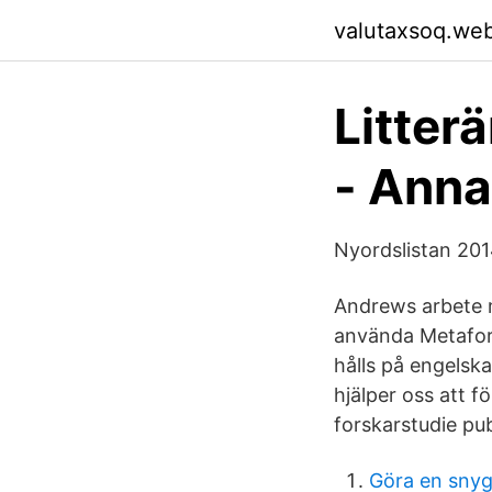
valutaxsoq.we
Litterä
- Anna
Nyordslistan 20
Andrews arbete m
använda Metafore
hålls på engelska
hjälper oss att 
forskarstudie pub
Göra en sny