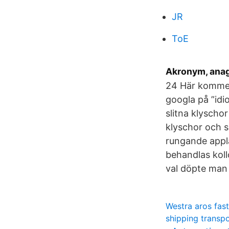
JR
ToE
Akronym, anag
24 Här kommer
googla på ”idio
slitna klyscho
klyschor och s
rungande applå
behandlas koll
val döpte man 
Westra aros fast
shipping transp