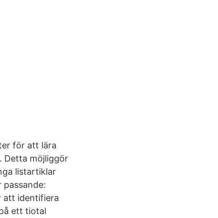
er för att lära
. Detta möjliggör
a listartiklar
r passande:
att identifiera
å ett tiotal