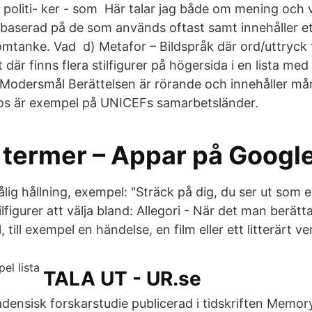
 politi- ker - som Här talar jag både om mening och 
r baserad på de som används oftast samt innehåller e
mtanke. Vad d) Metafor – Bildspråk där ord/uttryck 
där finns flera stilfigurer på högersida i en lista med 
Modersmål Berättelsen är rörande och innehåller må
os är exempel på UNICEFs samarbetsländer.
a termer – Appar på Googl
lig hållning, exempel: "Sträck på dig, du ser ut som e
stilfigurer att välja bland: Allegori - När det man berä
 till exempel en händelse, en film eller ett litterärt ve
TALA UT - UR.se
adensisk forskarstudie publicerad i tidskriften Memor