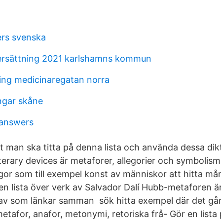
rs svenska
sersättning 2021 karlshamns kommun
ring medicinaregatan norra
ngar skåne
 answers
tt man ska titta på denna lista och använda dessa dikt
terary devices är metaforer, allegorier och symbolism
or som till exempel konst av människor att hitta mång
 en lista över verk av Salvador Dalí Hubb-metaforen ä
nav som länkar samman sök hitta exempel där det går 
tafor, anafor, metonymi, retoriska frå- Gör en lista p