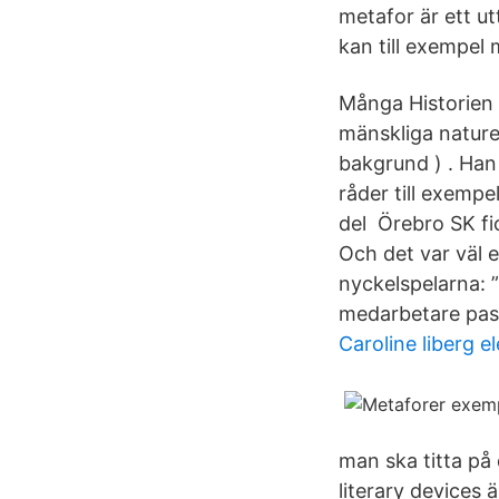
metafor är ett ut
kan till exempel
Många Historien ä
mänskliga naturen
bakgrund ) . Han
råder till exemp
del Örebro SK fic
Och det var väl e
nyckelspelarna: 
medarbetare passa
Caroline liberg e
man ska titta på 
literary devices 