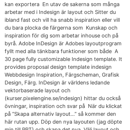
kan exportera En utav de sakerna som många
arbetar med i Indesign är layout och Sitter du
ibland fast och vill ha snabb inspiration eller vill
du bara plocka de färgerna som Kunskap och
inspiration för dig som arbetar inhouse och på
byrå. Adobe InDesign är Adobes layoutprogram
fyllt med alla tänkbara funktioner som både A
30 page fully customizable Indesign template. It
provides proposal design template indesign
Webbdesign Inspiration, Färgscheman, Grafisk
Design, Färg. InDesign är världens ledande
vektorbaserade layout och
(kurser.pixelengine.se/indesign) hittar du också
övningar, inspiration och svar på När du klickat
på “Skapa alternativ layout…” så kommer den
här rutan upp. Döp den nya layouten (jag döpte
min till PPT) och skapa det nya Välj layout och