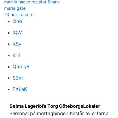
martin haase resultat finans
maria gatej
70 nok to euro
Ono
lQW
XSy
kHl
QnmgB
SBm
FXLaK
Selma Lagerlöfs Torg GöteborgsLokaler
Personal på mottagningen består av erfarna