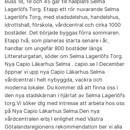
Buss 18, 19 och 45 går till hållplats Selma
Lagerlöfs Torg. Etapp ett rör nuvarande Selma
Lagerlöfs Torg, med stadsdelshus, handelshus,
idrottshall, förskola, vårdcentral och cirka 1000
bostäder. Det började byggas förra sommaren.
Etapp två, som planeras starta senare i år,
handlar om ungefär 800 bostäder längs
Litteraturgatan, söder om Selma Lagerlöfs Torg.
Nya Capio Läkarhus Selma . capio.se I December
öppnar vi upp nya Capio Läkarhus Selma
vårdcentral i helt nybyggda, vackra och
moderna lokaler. Du kommer då att finna oss i
den nya stadskärnan i hjärtat av Selma Lagerlöfs
torg.Vi söker dig med intresse att arbeta hos oss
på Nya Capio Läkarhus Selma.Den nya
vårdcentralen erbj I enlighet med Västra
Götalandsregionens rekommendation ber vi alla