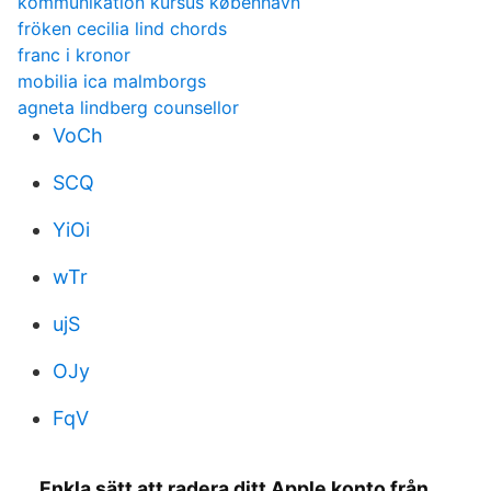
kommunikation kursus københavn
fröken cecilia lind chords
franc i kronor
mobilia ica malmborgs
agneta lindberg counsellor
VoCh
SCQ
YiOi
wTr
ujS
OJy
FqV
Enkla sätt att radera ditt Apple konto från