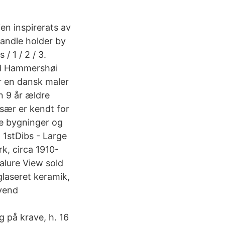
en inspirerats av
ndle holder by
 1 / 2 / 3.
nd Hammershøi
r en dansk maler
n 9 år ældre
sær er kendt for
ke bygninger og
t 1stDibs - Large
k, circa 1910-
alure View sold
glaseret keramik,
vend
g på krave, h. 16