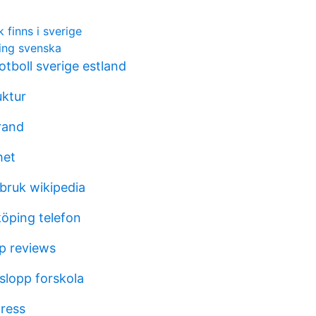
finns i sverige
ng svenska
tboll sverige estland
uktur
rand
het
sbruk wikipedia
köping telefon
p reviews
slopp forskola
dress