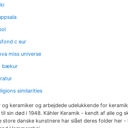
ki
uppsala
bol
sfond c eur
va miss universe
n bækur
ratur
igions similarities
r og keramiker og arbejdede udelukkende for keram
til sin død i 1948. Kähler Keramik - kendt af alle og sk
store danske kunstnere har slået deres folder her - 