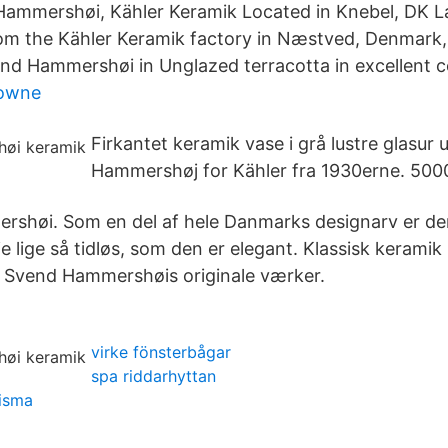
ammershøi, Kähler Keramik Located in Knebel, DK La
om the Kähler Keramik factory in Næstved, Denmark,
end Hammershøi in Unglazed terracotta in excellent c
downe
Firkantet keramik vase i grå lustre glasur
Hammershøj for Kähler fra 1930erne. 5000
rshøi. Som en del af hele Danmarks designarv er de
 lige så tidløs, som den er elegant. Klassisk keram
 af Svend Hammershøis originale værker.
virke fönsterbågar
spa riddarhyttan
visma