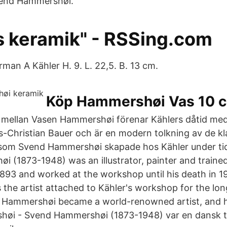
vend Hammershøi.
s keramik" - RSSing.com
man A Kähler H. 9. L. 22,5. B. 13 cm.
Köp Hammershøi Vas 10 c
mellan Vasen Hammershøi förenar Kählers dåtid med 
-Christian Bauer och är en modern tolkning av de kl
som Svend Hammershøi skapade hos Kähler under tidi
 (1873-1948) was an illustrator, painter and trained
 1893 and worked at the workshop until his death in 
he artist attached to Kähler's workshop for the lon
d Hammershøi became a world-renowned artist, and h
høi - Svend Hammershøi (1873-1948) var en dansk t