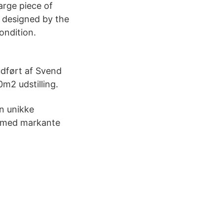
rge piece of
 designed by the
ondition.
 udført af Svend
m2 udstilling.
n unikke
ik med markante