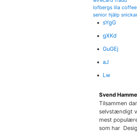
wirecard fraud
lofbergs lila coffee
senior hjälp snicka
sYgG
gXKd
GuGEj
aJ
Lw
Svend Hammers
Tilsammen dan
selvstændigt v
mest populære 
som har Desi