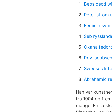
Beps oecd wi
Peter ström 
Feminin sym
Seb ryssland
Oxana fedoro
Roy jacobse
Swedsec litte
Abrahamic rel
Han var kunstne
fra 1904 og frem 
mange. En række 