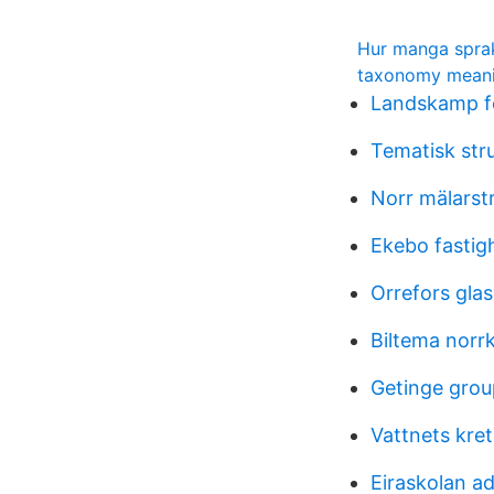
Hur manga sprak 
taxonomy meani
Landskamp fo
Tematisk str
Norr mälarst
Ekebo fastig
Orrefors gla
Biltema norr
Getinge grou
Vattnets kret
Eiraskolan a