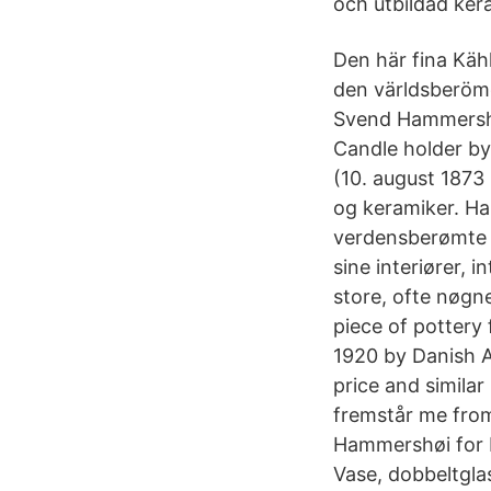
och utbildad ker
Den här fina Käh
den världsberöm
Svend Hammershøi
Candle holder b
(10. august 1873
og keramiker. Ha
verdensberømte 
sine interiører,
store, ofte nøgne
piece of pottery
1920 by Danish A
price and simila
fremstår me fro
Hammershøi for 
Vase, dobbeltglas