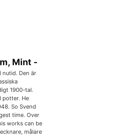
m, Mint -
nutid. Den är
assiska
gt 1900-tal.
 potter. He
1948. So Svend
gest time. Over
is works can be
ecknare, målare