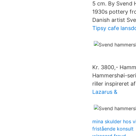
5 cm. By Svend H
1930s pottery fr
Danish artist Sv
Tipsy cafe lans
Kr. 3800,- Hamme
Hammershøi-serie
riller inspireret
Lazarus &
mina skulder hos 
fristående konsult