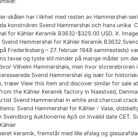
amiker.
ler-skålen har i likhet med resten av Hammershøi-seri
da konstnären Svend Hammershøi och hans unika Ca
 for Kähler Keramik B3632-$325.00 USD. X. Images /
y Svend Hammershøi for Kähler Keramik B3632 Sve
 på Frederiksberg – 27. februar 1948 sammesteds) va
ns tavse og tyste stil minder på mange måder om de
bror Vilhelm Hammershøis, men hvor storerebroren i
 interesserede Svend Hammershøi sig især for historis
, træer View this item and discover similar for sale a
 from the Kähler Keramik factory in Naestved, Denmar
rtist Svend Hammershøi in white and charcoal crack
r items: Svend Hammershøi for Kähler - Vase, dobbelt
m Svendborg Auktionerne ApS on Invalid date CET. S
Kähler
eret keramik, fremstår med lille afslag og glasurafsla