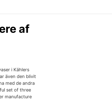
ere af
aser i Kählers
r även den blivit
cha med de andra
ul set of three
er manufacture