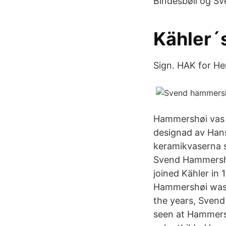
Bindesbøll og S
Kähler´
Sign. HAK for Her
Hammershøi vas 
designad av Hans
keramikvaserna 
Svend Hammershøi
joined Kähler in
Hammershøi was t
the years, Sven
seen at Hammers