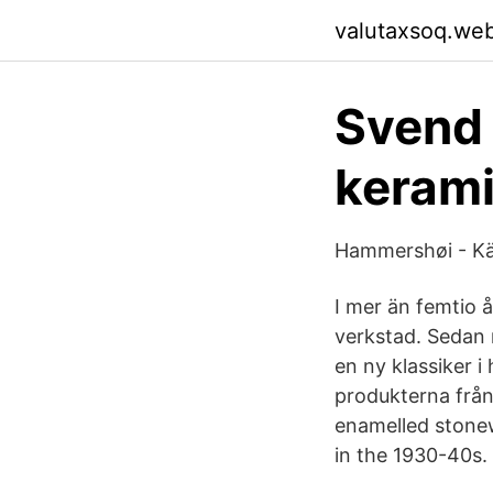
valutaxsoq.we
Svend 
kerami
Hammershøi - Kä
I mer än femtio 
verkstad. Sedan 
en ny klassiker 
produkterna från 
enamelled stone
in the 1930-40s.