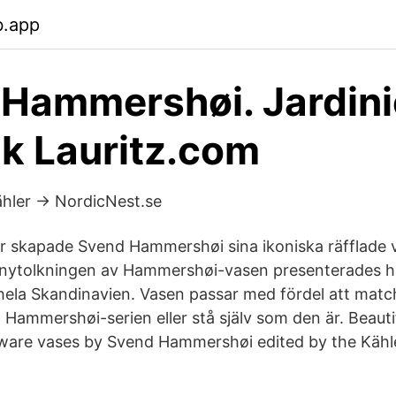
b.app
Hammershøi. Jardini
k Lauritz.com
hler → NordicNest.se
år skapade Svend Hammershøi sina ikoniska räfflade v
nytolkningen av Hammershøi-vasen presenterades ha
i hela Skandinavien. Vasen passar med fördel att mat
Hammershøi-serien eller stå själv som den är. Beautif
ware vases by Svend Hammershøi edited by the Kähl