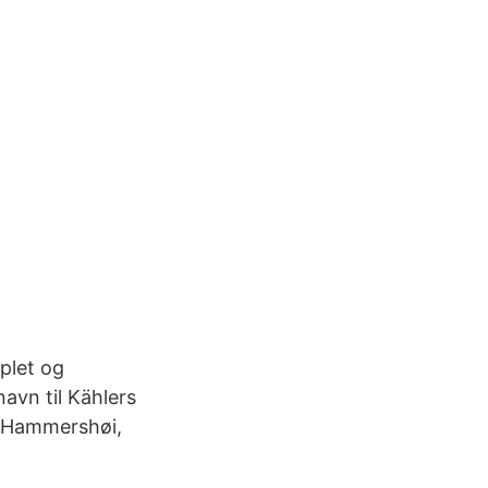
plet og
avn til Kählers
r Hammershøi,