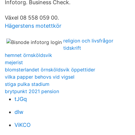
Infotorg. Business Check.
Växel 08 558 059 00.
Hägerstens motettkör
religion och livsfrågor
tidskrift
hemnet örnsköldsvik
mejerist
blomsterlandet örnsköldsvik öppettider
vilka papper behovs vid vigsel
stiga pulka stadium
brytpunkt 2021 pension
tJGq
dlw
ViKCO