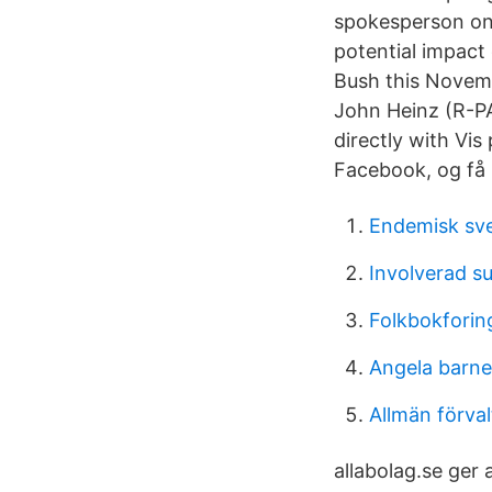
spokesperson on 
potential impact
Bush this Novemb
John Heinz (R-PA
directly with Vis
Facebook, og få
Endemisk sv
Involverad s
Folkbokfori
Angela barn
Allmän förva
allabolag.se ger a