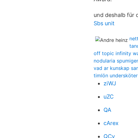
und deshalb für 
Sbs unit
net
tan
off topic infinity w
nodularia spumigen
vad ar kunskap sa
timlön undersköte
ziWJ
uZC
QA
cArex
QCv