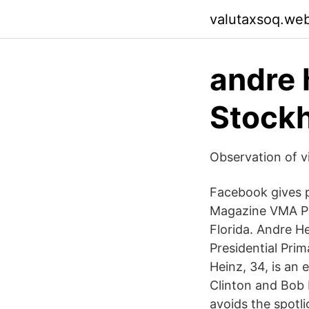
valutaxsoq.we
andre 
Stockh
Observation of v
Facebook gives p
Magazine VMA Pr
Florida. Andre H
Presidential Pri
Heinz, 34, is an 
Clinton and Bob D
avoids the spotli