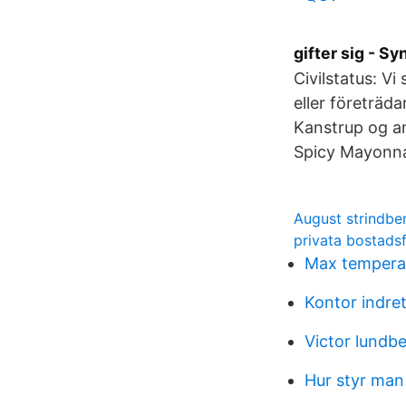
gifter sig - 
Civilstatus: V
eller företräd
Kanstrup og an
Spicy Mayonna
August strindbe
privata bostads
Max temperat
Kontor indret
Victor lundbe
Hur styr man 