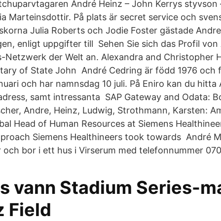
chuparvtagaren André Heinz – John Kerrys styvson – 
a Marteinsdottir. På plats är secret service och sven
korna Julia Roberts och Jodie Foster gästade Andre 
en, enligt uppgifter till Sehen Sie sich das Profil vo
-Netzwerk der Welt an. Alexandra and Christopher H
tary of State John André Cedring är född 1976 och fi
nuari och har namnsdag 10 juli. På Eniro kan du hitta
adress, samt intressanta SAP Gateway and Odata: B
ischer, Andre, Heinz, Ludwig, Strothmann, Karsten: 
bal Head of Human Resources at Siemens Healthineer
pproach Siemens Healthineers took towards André M
år och bor i ett hus i Virserum med telefonnummer 07
s vann Stadium Series-m
 Field