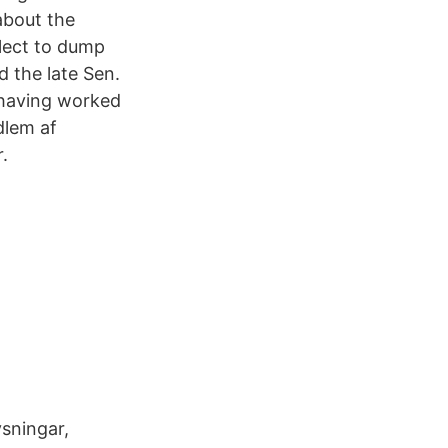
about the
elect to dump
 the late Sen.
, having worked
dlem af
.
ysningar,