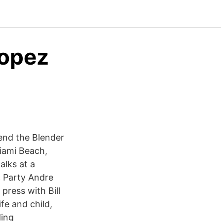
Lopez
end the Blender
iami Beach,
alks at a
c Party Andre
press with Bill
fe and child,
ding