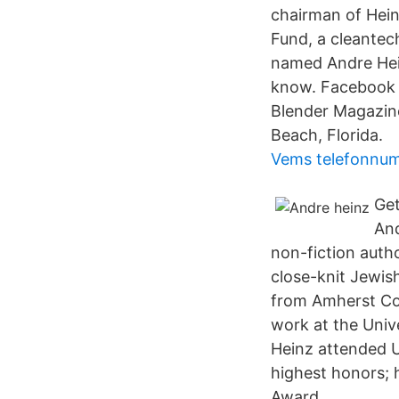
chairman of Hei
Fund, a cleantec
named Andre Hei
know. Facebook g
Blender Magazin
Beach, Florida.
Vems telefonnu
Get
And
non-fiction auth
close-knit Jewis
from Amherst Col
work at the Unive
Heinz attended 
highest honors; h
Award.