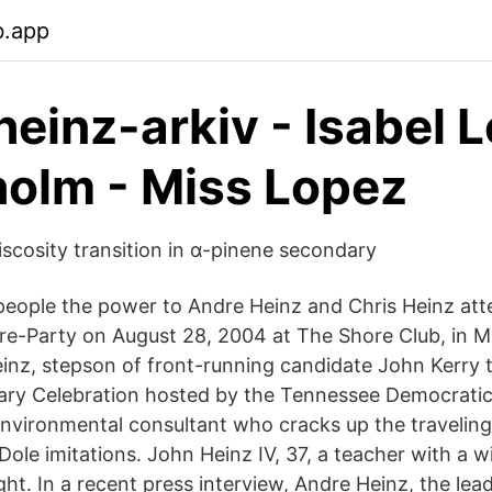
b.app
heinz-arkiv - Isabel 
olm - Miss Lopez
iscosity transition in α-pinene secondary
eople the power to Andre Heinz and Chris Heinz att
e-Party on August 28, 2004 at The Shore Club, in M
einz, stepson of front-running candidate John Kerry t
mary Celebration hosted by the Tennessee Democrati
environmental consultant who cracks up the traveling 
ole imitations. John Heinz IV, 37, a teacher with a wi
ght. In a recent press interview, Andre Heinz, the lea