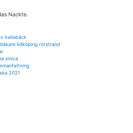
das Nackte.
to kallebäck
dläkare lidköping rörstrand
ar
a sinica
mmanfattning
rska 2021