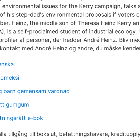
environmental issues for the Kerry campaign, talks 
 of his step-dad's environmental proposals if voters 
er. Heinz, the middle son of Theresa Heinz Kerry and
), is a self-proclaimed student of industrial ecology
 profiler af personer, der hedder André Heinz. Bliv me
 kontakt med André Heinz og andre, du måske kender
enska
uomeksi
ng barn gemensam vardnad
ett gumgum
ltningsrätt e-bok
lla tillgång till bokslut, befattningshavare, kredituppl