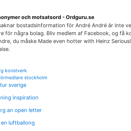
Synonymer och motsatsord - Ordguru.se
i saknar bostadsinformation för André André är inte 
are för några bolag. Bliv medlem af Facebook, og få 
dre, du måske Made even hotter with Heinz Seriousl
ise.
rg konstverk
förmedlare stockholm
ur sverige
ning inspiration
rg an open letter
en luftballong