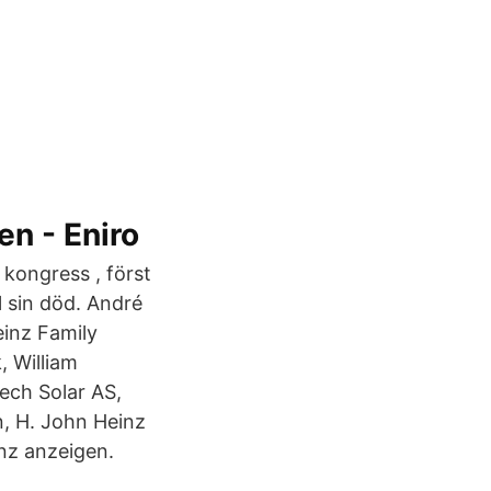
n - Eniro
kongress , först
l sin död. André
einz Family
 William
ech Solar AS,
, H. John Heinz
nz anzeigen.