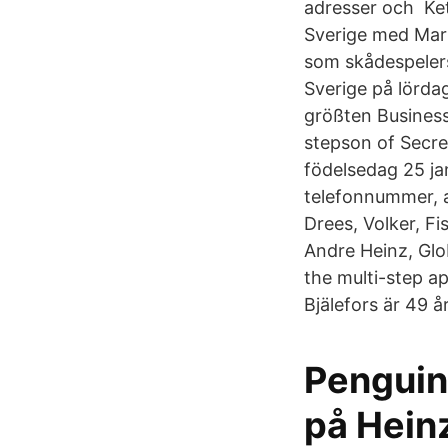
adresser och Ket
Sverige med Mari
som skådespelers
Sverige på lördag
größten Business
stepson of Secre
födelsedag 25 ja
telefonnummer, 
Drees, Volker, F
Andre Heinz, Glo
the multi-step a
Bjälefors är 49 
Penguin
på Heinz