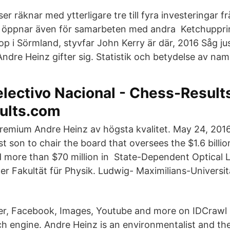
er räknar med ytterligare tre till fyra investeringar 
an öppnar även för samarbeten med andra Ketchuppr
lop i Sörmland, styvfar John Kerry är där, 2016 Såg jus
ndre Heinz gifter sig. Statistik och betydelse av nam
electivo Nacional - Chess-Result
ults.com
premium Andre Heinz av högsta kvalitet. May 24, 201
irst son to chair the board that oversees the $1.6 billi
d more than $70 million in State-Dependent Optical L
der Fakultät für Physik. Ludwig- Maximilians-Univers
er, Facebook, Images, Youtube and more on IDCrawl -
ch engine. Andre Heinz is an environmentalist and th