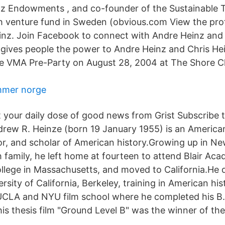
nz Endowments , and co-founder of the Sustainable 
h venture fund in Sweden (obvious.com View the prof
nz. Join Facebook to connect with Andre Heinz and
ives people the power to Andre Heinz and Chris Hei
e VMA Pre-Party on August 28, 2004 at The Shore Cl
mmer norge
 your daily dose of good news from Grist Subscribe 
rew R. Heinze (born 19 January 1955) is an America
or, and scholar of American history.Growing up in Ne
h family, he left home at fourteen to attend Blair Ac
lege in Massachusetts, and moved to California.He d
rsity of California, Berkeley, training in American hi
UCLA and NYU film school where he completed his B.
is thesis film "Ground Level B" was the winner of the