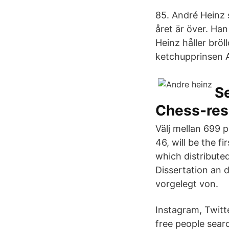
85. André Heinz s
året är över. H
Heinz håller bröl
ketchupprinsen A
S
Chess-res
Välj mellan 699 
46, will be the f
which distribute
Dissertation an 
vorgelegt von.
Instagram, Twitt
free people sear