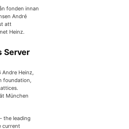
från fonden innan
insen André
t att
net Heinz.
s Server
6 Andre Heinz,
on foundation,
attices.
ität München
 the leading
e current