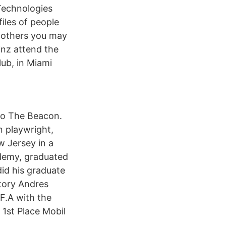
Technologies
iles of people
 others you may
nz attend the
ub, in Miami
to The Beacon.
n playwright,
w Jersey in a
ademy, graduated
id his graduate
story Andres
F.A with the
 1st Place Mobil