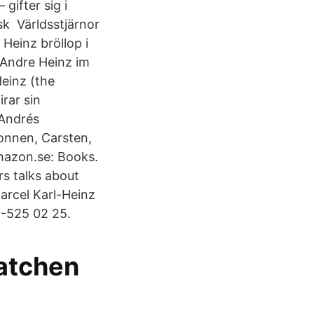
gifter sig i
sk Världsstjärnor
Heinz bröllop i
n Andre Heinz im
einz (the
rar sin
 Andrés
onnen, Carsten,
Amazon.se: Books.
s talks about
arcel Karl-Heinz
0-525 02 25.
atchen