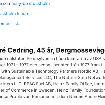
re sommarjobb stockholm
ockholm klubb
empel lista
t
é Cedring, 45 år, Bergmosseväge
de delstaten Pennsylvania i båda kamrarna av USA:s 
et 1971 – 1977 och sedan i senaten från 1977 fram til
ted with Sustainable Technology Partners Nordic AB, H
Management Services LLC, The Natural Step Network,
ners LLC, REAC Fuel AB, Heinz Family Office, Innot
r of Commerce in Sweden, Heinz Family Foundation
cience Profile von Personen mit dem Namen Andre Hei