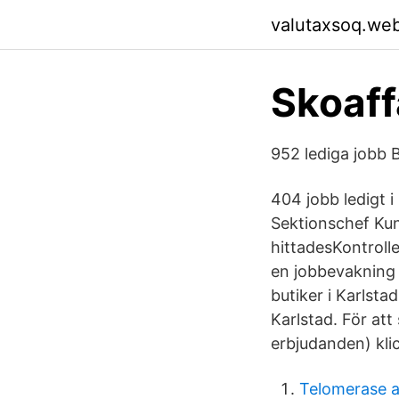
valutaxsoq.we
Skoaff
952 lediga jobb B
404 jobb ledigt i
Sektionschef Kun
hittadesKontroll
en jobbevakning 
butiker i Karlsta
Karlstad. För att
erbjudanden) kli
Telomerase a