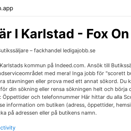
b.app
är I Karlstad - Fox O
utikssäljare – fackhandel ledigajobb.se
 Karlstads kommun på Indeed.com. Ansök till Butikssäl
dserviceområdet med mera! Inga jobb för "scorett bu
era stavningen eller prova med ett annat sökord. Du
för din sökning eller rensa sökningen helt och börja 
d: Öppettider och telefonnummer Här hittar du alla Sco
 se information om butiken (adress, öppettider, hems
cka på adressen eller på butikens namn.
ctivity