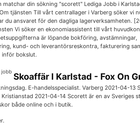
m matchar din sökning "scorett" Lediga Jobb i Karlsta
Om tjänsten Till vårt centrallager i Varberg söker vi n
r du ansvaret för den dagliga lagerverksamheten. [
sten Vi söker en ekonomiassistent till vårt huvudkon
etsuppgifterna är löpande bokföring, avstämningar,
ng, kund- och leverantörsreskontra, fakturering sam
inför bokslut.
Skoaffär I Karlstad - Fox On 
kningsdag. E-handelsspecialist. Varberg 2021-04-13 Sä
. Kristianstad 2021-04-14 Scorett är en av Sveriges s
skor både online och i butik.
r.