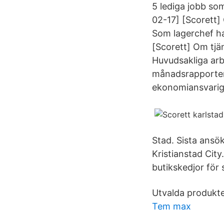
5 lediga jobb so
02-17] [Scorett] 
Som lagerchef ha
[Scorett] Om tjän
Huvudsakliga arb
månadsrapporteri
ekonomiansvarig 
Stad. Sista ansö
Kristianstad City
butikskedjor för 
Utvalda produkte
Tem max