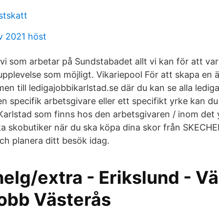
stskatt
v 2021 höst
vi som arbetar på Sundstabadet allt vi kan för att v
upplevelse som möjligt. Vikariepool För att skapa en
n till ledigajobbikarlstad.se där du kan se alla lediga
n specifik arbetsgivare eller ett specifikt yrke kan du
i Karlstad som finns hos den arbetsgivaren / inom det y
ska skobutiker när du ska köpa dina skor från SKECHER
ch planera ditt besök idag.
helg/extra - Erikslund - V
jobb Västerås