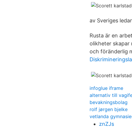
av Sveriges leda
Rusta är en arbet
olikheter skapar 
och föränderlig m
Diskrimineringsl
infoglue iframe
alternativ till vagi
bevakningsbolag
rolf jørgen bjelke
vetlanda gymnasie
znZJs