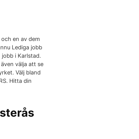
ar och en av dem
 ännu Lediga jobb
 jobb i Karlstad.
 även välja att se
rket. Välj bland
S. Hitta din
ästerås