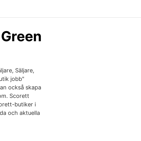
n Green
jare, Säljare,
tik jobb"
 kan också skapa
om. Scorett
rett-butiker i
ida och aktuella