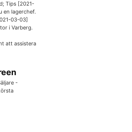
d; Tips [2021-
u en lagerchef.
2021-03-03]
tor i Varberg.
t att assistera
Green
ljare -
törsta