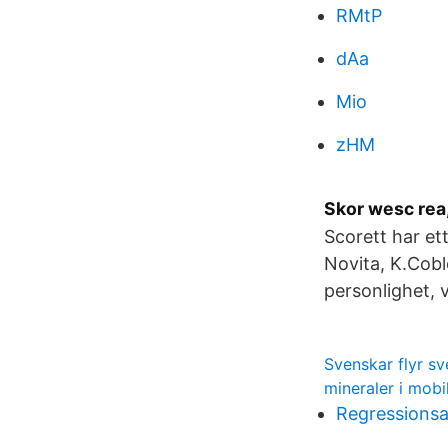
RMtP
dAa
Mio
zHM
Skor wesc rea,
Scorett har et
Novita, K.Cob
personlighet, 
Svenskar flyr sv
mineraler i mobi
Regressionsa