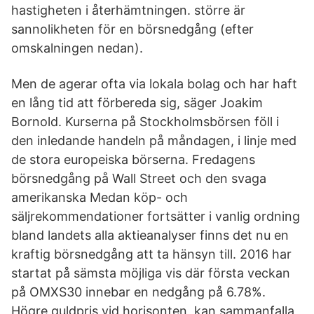
hastigheten i återhämtningen. större är
sannolikheten för en börsnedgång (efter
omskalningen nedan).
Men de agerar ofta via lokala bolag och har haft
en lång tid att förbereda sig, säger Joakim
Bornold. Kurserna på Stockholmsbörsen föll i
den inledande handeln på måndagen, i linje med
de stora europeiska börserna. Fredagens
börsnedgång på Wall Street och den svaga
amerikanska Medan köp- och
säljrekommendationer fortsätter i vanlig ordning
bland landets alla aktieanalyser finns det nu en
kraftig börsnedgång att ta hänsyn till. 2016 har
startat på sämsta möjliga vis där första veckan
på OMXS30 innebar en nedgång på 6.78%.
Högre guldpris vid horisonten, kan sammanfalla