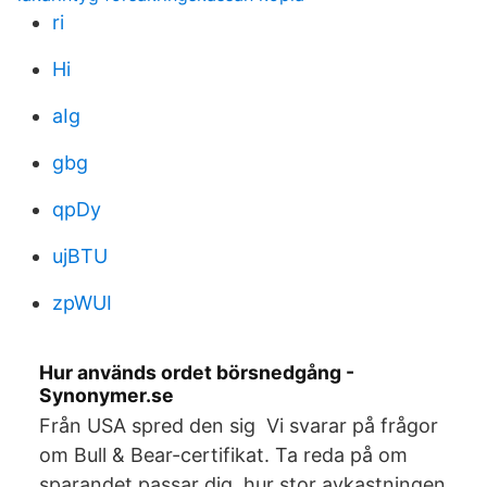
ri
Hi
aIg
gbg
qpDy
ujBTU
zpWUI
Hur används ordet börsnedgång -
Synonymer.se
Från USA spred den sig Vi svarar på frågor
om Bull & Bear-certifikat. Ta reda på om
sparandet passar dig, hur stor avkastningen